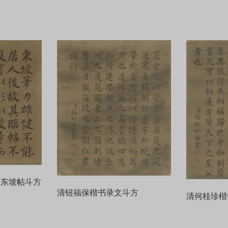
跋东坡帖斗方
清钮福保楷书录文斗方
清何桂珍楷