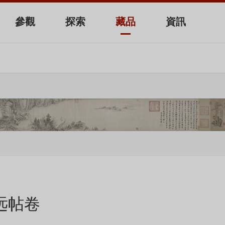
參觀
探索
藏品
資訊
远帖卷