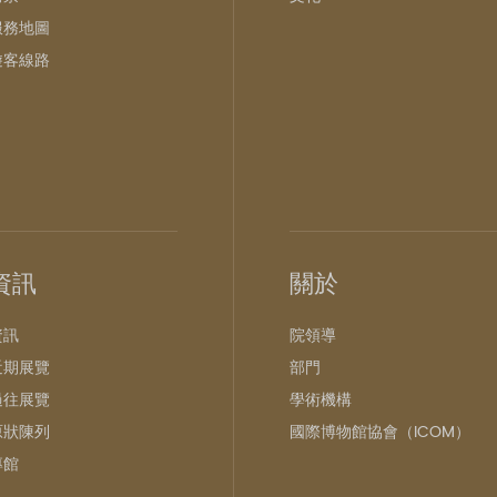
服務地圖
遊客線路
資訊
關於
資訊
院領導
近期展覽
部門
過往展覽
學術機構
原狀陳列
國際博物館協會（ICOM）
專館