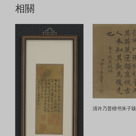
相關
清许乃普楷书朱子