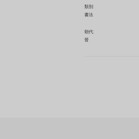
類別:
書法
朝代:
晉