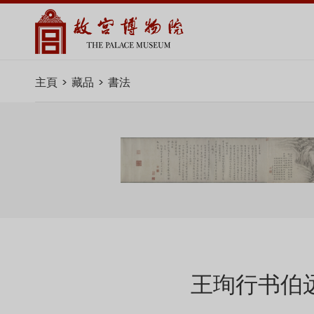
主頁
藏品
書法
王珣行书伯