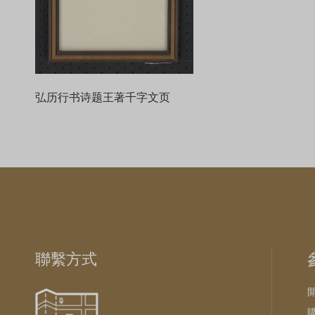
弘历行书诗题王著千字文页
聯繫方式