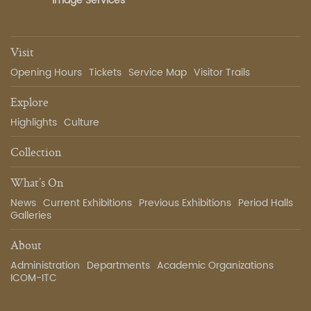
Image Services
Visit
Opening Hours
Tickets
Service Map
Visitor Trails
Explore
Highlights
Culture
Collection
What’s On
News
Current Exhibitions
Previous Exhibitions
Period Halls
Galleries
About
Administration
Departments
Academic Organizations
ICOM-ITC