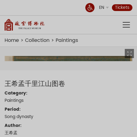
EN
Tickets
Home
Collection
Paintings
王希孟千里江山图卷
Category:
Paintings
Period:
Song dynasty
Author:
王希孟