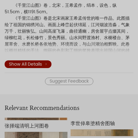
《千里江山图》卷，北宋，王希孟作，绢本，设色，纵
51.5cm，横1191.5cm。
《千里江山图》卷是北宋画家王希孟传世的唯一作品。此图描
绘了祖国的锦绣河山。画面上峰峦起伏绵延，江河烟波浩淼，气象
万千，壮丽恢弘。山间高崖飞瀑，曲径通幽，房舍屋宇点缀其间，
绿柳红花，长松修竹，景色秀丽。山水间野渡渔村、水榭楼台、茅
屋草舍、水磨长桥各依地势、环境而设，与山川湖泊相辉映。此卷
以概括精练的手法、绚丽的色彩和工细的笔致表现出祖国山河的雄
伟壮观，一向被视为宋代青绿山水中的巨制杰构。
画家在构图上充分利用传统的长卷形式所具有的多点透视之特
Show All Details
点，在十余米的巨幅长卷中将景物大致分为六部分，每部分均以山
体为主要表现对象，各部分之间或以长桥相连，或以流水沟通，使
Suggest Feedback
各段山水既相对独立，又相互关联，巧妙地连成一体，达到了步移
景异的艺术效果。高远、深远、平远多种构图方式的穿插使用更使
画面跌宕起伏，富有强烈的韵律感，引人入胜。
《千里江山图》卷在设色和用笔上继承了传统的“青绿法”，即以
Relevant Recommendations
石青、石绿等矿物质为主要颜料，敷色夸张，具有一定的装饰性，
被称为“青绿山水”。此种表现方法是我国山水画技法中发展较早的一
种，在隋唐时期如展子虔、李思训、李昭道等许多画家均擅长青绿
李世倬皋塗精舍图轴
张择端清明上河图卷
山水画。纵观宋代画坛，虽然也有一些画家用此法创作，但从目前
存世作品看，尚无一件可以超越《千里江山图》卷。王希孟在继承