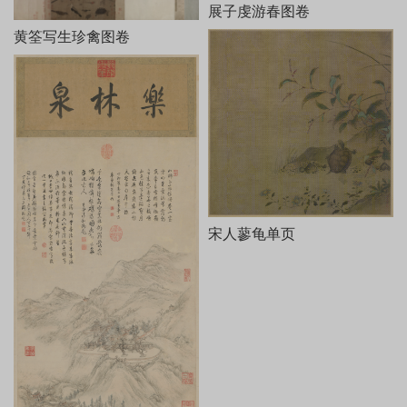
前法的基础上，表现出更趋细腻的画风，体现了北宋院画工整严谨
展子虔游春图卷
的时代风格。此图用笔精当，一点一画均无败笔。人物虽细小如
黄筌写生珍禽图卷
豆，却动态鲜明。微波水纹均一笔笔画出，渔舟游船荡曳其间，使
画面平添动感。综观全幅，又不失雄阔的境界和恢宏的气势，远观
近睹均令人折服。在用色上，画家于单调的蓝绿色中求变化，虽然
以青绿为主色调，但在施色时注重手法的变化，色彩或浑厚，或轻
盈，间以赭色为衬，使画面层次分明，色如宝石，光彩夺目。元代
著名书法家溥光对此卷推崇备至，在卷后题跋中赞道：“在古今丹青
小景中，自可独步千载，殆众星之孤月耳。”此论可谓公允之见。
从此卷所描绘的景物看，系以南方清丽秀润的山水为主体，在
部分山峦的表现上加进了一些北方山水的特征，可谓集南北山水于
一体的精心之作。从画面表现的建筑形式以及江南水乡的生活场
宋人蓼龟单页
景、生产劳作使用的工具等方面看，画家对江南地区有着较为深刻
的了解，其艺术创作当来源于生活，而王希孟于18岁时即创作出如
此宏幅巨制，不可能没有深厚的生活积累，由此笔者推测，画家王
希孟应是江南人，至于具体籍贯便无从知晓了。