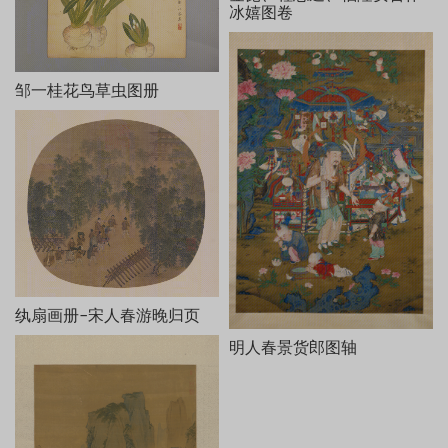
冰嬉图卷
的时代风格。此图用笔精当，一点一画均无败笔。人物虽细小如
豆，却动态鲜明。微波水纹均一笔笔画出，渔舟游船荡曳其间，使
画面平添动感。综观全幅，又不失雄阔的境界和恢宏的气势，远观
近睹均令人折服。在用色上，画家于单调的蓝绿色中求变化，虽然
邹一桂花鸟草虫图册
以青绿为主色调，但在施色时注重手法的变化，色彩或浑厚，或轻
盈，间以赭色为衬，使画面层次分明，色如宝石，光彩夺目。元代
著名书法家溥光对此卷推崇备至，在卷后题跋中赞道：“在古今丹青
小景中，自可独步千载，殆众星之孤月耳。”此论可谓公允之见。
从此卷所描绘的景物看，系以南方清丽秀润的山水为主体，在
部分山峦的表现上加进了一些北方山水的特征，可谓集南北山水于
一体的精心之作。从画面表现的建筑形式以及江南水乡的生活场
景、生产劳作使用的工具等方面看，画家对江南地区有着较为深刻
的了解，其艺术创作当来源于生活，而王希孟于18岁时即创作出如
此宏幅巨制，不可能没有深厚的生活积累，由此笔者推测，画家王
希孟应是江南人，至于具体籍贯便无从知晓了。
纨扇画册-宋人春游晚归页
明人春景货郎图轴