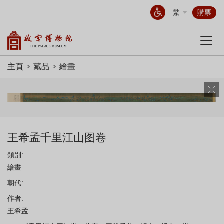
繁
購票
主頁
藏品
繪畫
王希孟千里江山图卷
類別:
繪畫
朝代:
作者:
王希孟