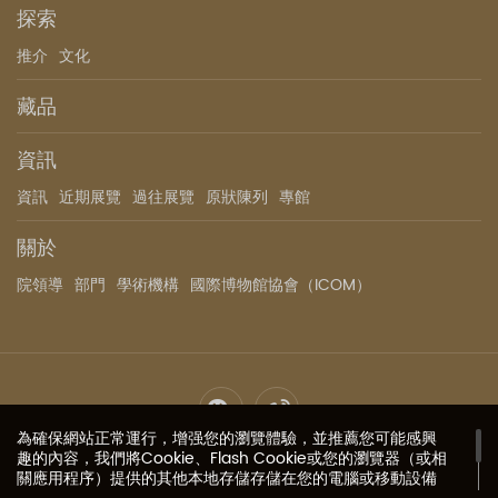
探索
推介
文化
藏品
資訊
資訊
近期展覽
過往展覽
原狀陳列
專館
關於
院領導
部門
學術機構
國際博物館協會（ICOM）
為確保網站正常運行，增强您的瀏覽體驗，並推薦您可能感興
網站地圖
私隱政策
聯繫我們
影像授權
趣的內容，我們將Cookie、Flash Cookie或您的瀏覽器（或相
關應用程序）提供的其他本地存儲存儲在您的電腦或移動設備