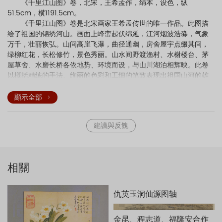
《千里江山图》卷，北宋，王希孟作，绢本，设色，纵
51.5cm，横1191.5cm。
《千里江山图》卷是北宋画家王希孟传世的唯一作品。此图描
绘了祖国的锦绣河山。画面上峰峦起伏绵延，江河烟波浩淼，气象
万千，壮丽恢弘。山间高崖飞瀑，曲径通幽，房舍屋宇点缀其间，
绿柳红花，长松修竹，景色秀丽。山水间野渡渔村、水榭楼台、茅
屋草舍、水磨长桥各依地势、环境而设，与山川湖泊相辉映。此卷
以概括精练的手法、绚丽的色彩和工细的笔致表现出祖国山河的雄
伟壮观，一向被视为宋代青绿山水中的巨制杰构。
画家在构图上充分利用传统的长卷形式所具有的多点透视之特
顯示全部
点，在十余米的巨幅长卷中将景物大致分为六部分，每部分均以山
体为主要表现对象，各部分之间或以长桥相连，或以流水沟通，使
建議與反餽
各段山水既相对独立，又相互关联，巧妙地连成一体，达到了步移
景异的艺术效果。高远、深远、平远多种构图方式的穿插使用更使
画面跌宕起伏，富有强烈的韵律感，引人入胜。
《千里江山图》卷在设色和用笔上继承了传统的“青绿法”，即以
相關
石青、石绿等矿物质为主要颜料，敷色夸张，具有一定的装饰性，
被称为“青绿山水”。此种表现方法是我国山水画技法中发展较早的一
种，在隋唐时期如展子虔、李思训、李昭道等许多画家均擅长青绿
仇英玉洞仙源图轴
山水画。纵观宋代画坛，虽然也有一些画家用此法创作，但从目前
存世作品看，尚无一件可以超越《千里江山图》卷。王希孟在继承
金昆、程志道、福隆安合作
前法的基础上，表现出更趋细腻的画风，体现了北宋院画工整严谨