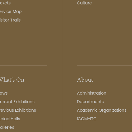
ickets
Culture
ervice Map
isitor Trails
hat’s On
About
ews
Administration
urrent Exhibitions
Departments
revious Exhibitions
Academic Organizations
eriod Halls
ICOM-ITC
alleries