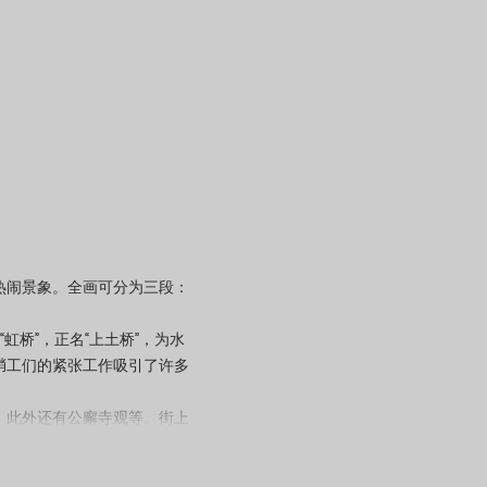
闹景象。全画可分为三段：
桥”，正名“上土桥”，为水
艄工们的紧张工作吸引了许多
此外还有公廨寺观等。街上
说书艺人、理发匠、医生、看
，而忙闲不一，苦乐不均。城