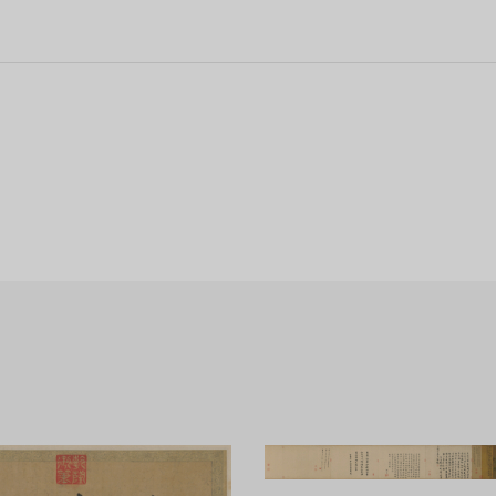
驼队、牛、马、驴车、人力车等。 车辆有串车、太平车、平头车等诸种，
门，位于汴京内城东南。
中概括地再现了12世纪北宋全盛时期都城汴京的生活面貌。
雅，不同一般的界画，即所谓“别成家数”。构图采用鸟瞰式全景法，真
区域。作者用传统的手卷形式，采取“散点透视法”组织画面。画面长而不
物，大至寂静的原野，浩瀚的河流，高耸的城郭；小到舟车里的人物，摊
0余人物的画面中，穿插着各种情节，组织得有条不紊，同时又具有情趣。
3家题记，钤96方印。
消夏记》、《式古堂书画记》等书著录。