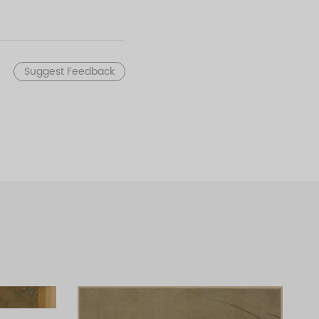
再现了汴京城街市的繁荣景
实而又集中概括地描绘了当
Suggest Feedback
冗，繁而不乱，严密紧凑，如
贩上的陈设货物，市招上的文