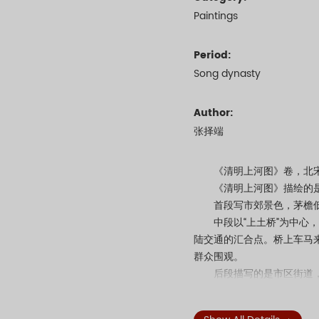
Paintings
Period:
Song dynasty
Author:
张择端
《清明上河图》卷，北宋，张
《清明上河图》描绘的是清
首段写市郊景色，茅檐低
中段以“上土桥”为中心，另
陆交通的汇合点。桥上车马
群众围观。
后段描写的是市区街道，城
行人摩肩接踵，车马轿驼络
相算命者、贵家妇女、行脚