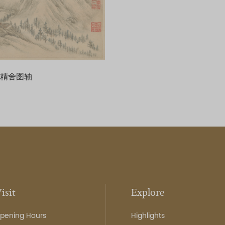
塗精舍图轴
isit
Explore
pening Hours
Highlights