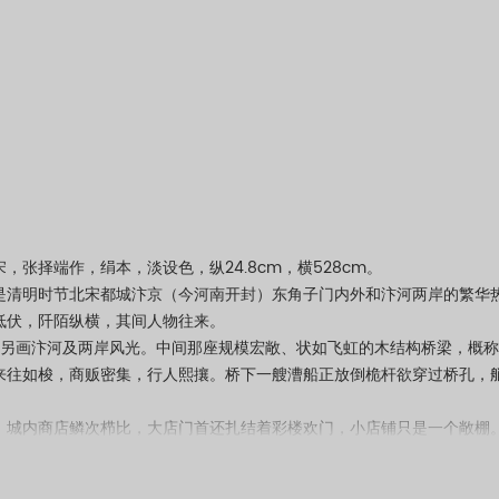
择端作，绢本，淡设色，纵24.8cm，横528cm。
明时节北宋都城汴京（今河南开封）东角子门内外和汴河两岸的繁华热
伏，阡陌纵横，其间人物往来。
画汴河及两岸风光。中间那座规模宏敞、状如飞虹的木结构桥梁，概称“虹
来往如梭，商贩密集，行人熙攘。桥下一艘漕船正放倒桅杆欲穿过桥孔，
内商店鳞次栉比，大店门首还扎结着彩楼欢门，小店铺只是一个敞棚。
绎不绝。行人中有绅士、官吏、仆役、贩夫、走卒、车轿夫、作坊工人、
僧人、顽皮儿童，甚至还有乞丐。他们的身份不同，衣冠各异，同在街上