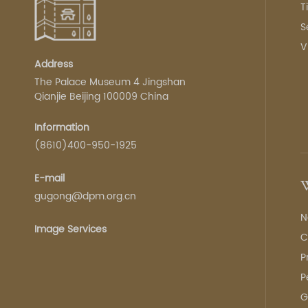
T
S
V
Address
The Palace Museum 4 Jingshan
Qianjie Beijing 100009 China
Information
(8610)400-950-1925
E-mail
W
gugong@dpm.org.cn
N
Image Services
C
P
P
G