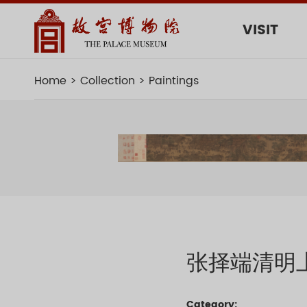
VISIT
Home
Collection
Paintings
张择端清明
Category: