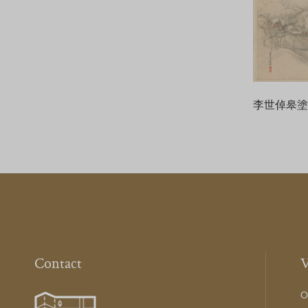
李世倬皋
Contact
V
O