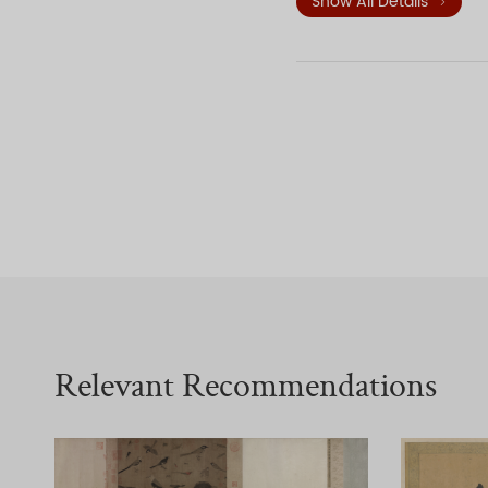
Show All Details
中交通运载工具，有轿子、
象。高大的城门楼名东角子
全卷画面内容丰富生动，集
此画用笔兼工带写，设色淡
时汴京东南城角这一典型的
一气呵成。画中所摄取的景
字，丝毫不失。在多达50
后幅有金张著、明吴宽等1
《清河书画舫》、《庚子
Relevant Recommendations