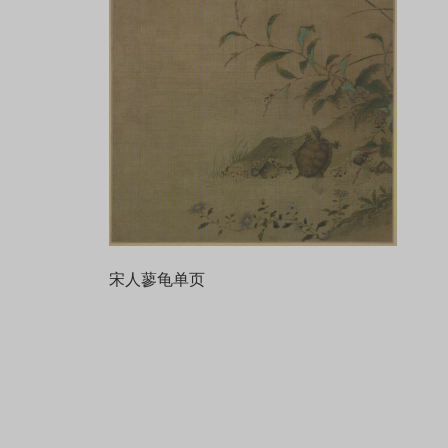
宋人蓼龟单页