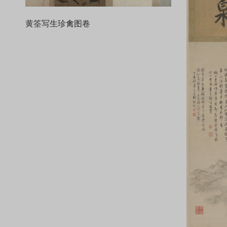
黄筌写生珍禽图卷