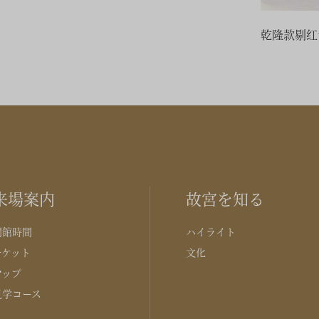
乾隆款剔红
来場案内
故宮を知る
開館時間
ハイライト
チケット
文化
マップ
見学コース