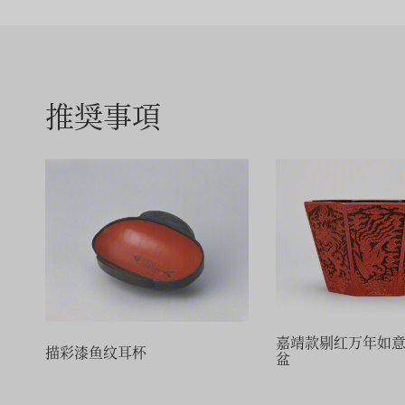
推奨事項
嘉靖款剔红万年如
描彩漆鱼纹耳杯
盆