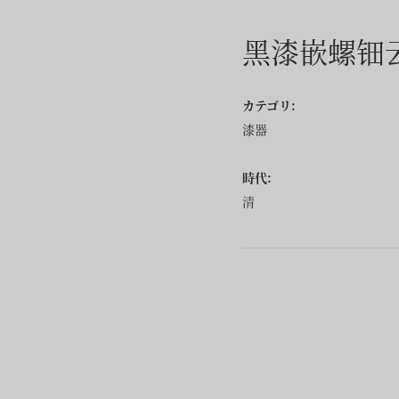
黑漆嵌螺钿
カテゴリ:
漆器
時代:
清