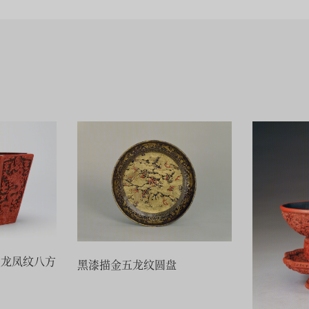
意龙凤纹八方
黑漆描金五龙纹圆盘