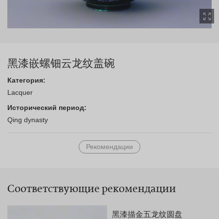
黑漆嵌螺钿云龙纹盖碗
Категория:
Lacquer
Исторический период:
Qing dynasty
Рекомендации
Соответствующие рекомендации
黑漆描金五龙纹圆盘