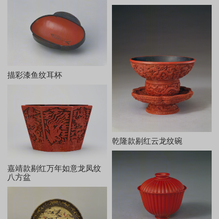
描彩漆鱼纹耳杯
乾隆款剔红云龙纹碗
嘉靖款剔红万年如意龙凤纹
八方盆