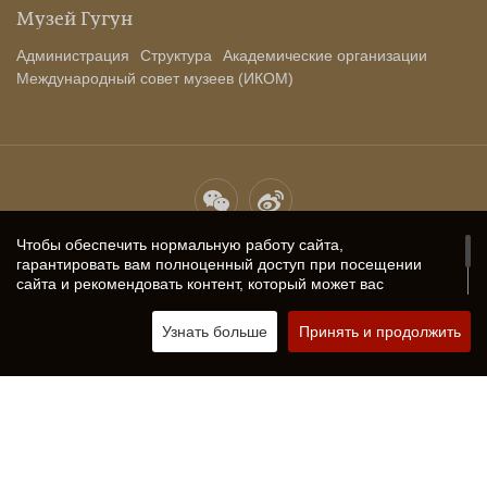
Музей Гугун
Администрация
Структура
Академические организации
Международный совет музеев (ИКОМ)
Карта сайта
Политика конфиденциальности
Контакты
Чтобы обеспечить нормальную работу сайта,
гарантировать вам полноценный доступ при посещении
Сервисы изображений
сайта и рекомендовать контент, который может вас
заинтересовать, мы сохраняем на вашем компьютере или
Copyright 2023 Музей Гугун Все права защищены
京ICP备
переносном устройстве Сookie и Flash Cookie, или же
Узнать больше
Принять и продолжить
05067311号-1
используем локальное хранилище, которое позволяет
Поддержка Fractal Technology
нам хранить идентификаторы, название сайта, а также
некоторые цифры и символы (совместно именуемые
«Файлы Сookie»), представленные вашим браузером (или
соответствующим приложением). Файлы Сookie
позволяют сайтам сохранять ваши предпочтения. Если
ваш браузер или дополнительные службы браузера
позволяют выбирать настройки и контролировать их