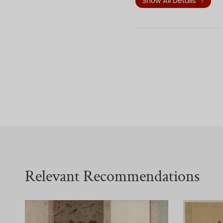
Show All Details
中交通运载工具，有轿子、
象。高大的城门楼名东角子
全卷画面内容丰富生动，集
此画用笔兼工带写，设色淡
时汴京东南城角这一典型的
一气呵成。画中所摄取的景
字，丝毫不失。在多达50
后幅有金张著、明吴宽等1
《清河书画舫》、《庚子
Relevant Recommendations