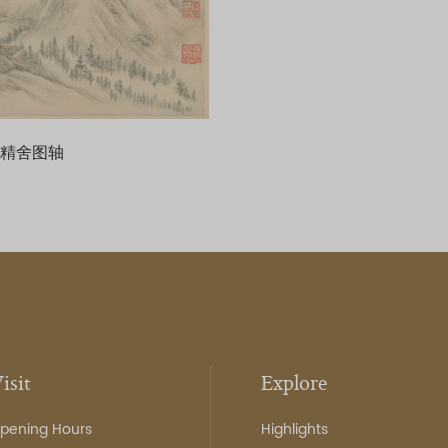
塗精舍图轴
isit
Explore
pening Hours
Highlights