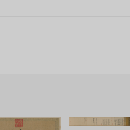
驼队、牛、马、驴车、人力车等。 车辆有串车、太平车、平头车等诸种，
门，位于汴京内城东南。
中概括地再现了12世纪北宋全盛时期都城汴京的生活面貌。
雅，不同一般的界画，即所谓“别成家数”。构图采用鸟瞰式全景法，真
区域。作者用传统的手卷形式，采取“散点透视法”组织画面。画面长而不
物，大至寂静的原野，浩瀚的河流，高耸的城郭；小到舟车里的人物，摊
0余人物的画面中，穿插着各种情节，组织得有条不紊，同时又具有情趣。
3家题记，钤96方印。
消夏记》、《式古堂书画记》等书著录。