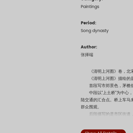
Paintings
Period:
Song dynasty
Author:
张择端
《清明上河图》卷，北宋，张
《清明上河图》描绘的是清
首段写市郊景色，茅檐低
中段以“上土桥”为中心，另
陆交通的汇合点。桥上车马
群众围观。
后段描写的是市区街道，城
行人摩肩接踵，车马轿驼络
相算命者、贵家妇女、行脚