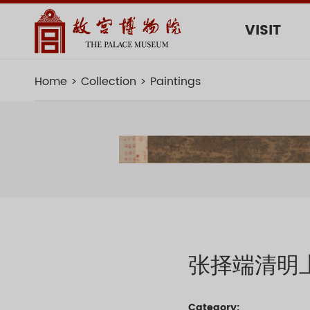
VISIT
Home
Collection
Paintings
张择端清明
Category: