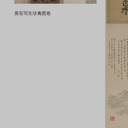
黄筌写生珍禽图卷