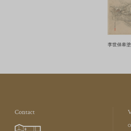
李世倬皋
Contact
V
O