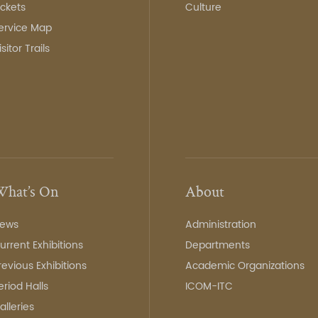
ickets
Culture
ervice Map
isitor Trails
hat’s On
About
ews
Administration
urrent Exhibitions
Departments
revious Exhibitions
Academic Organizations
eriod Halls
ICOM-ITC
alleries