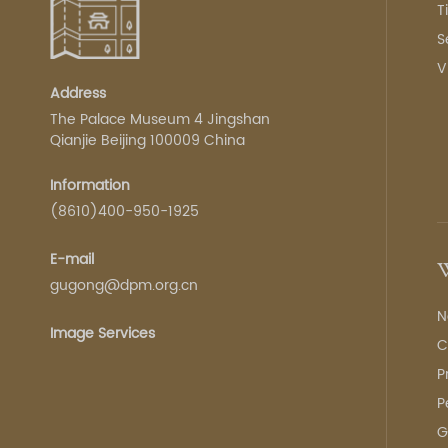
T
S
V
Address
The Palace Museum 4 Jingshan
Qianjie Beijing 100009 China
Information
(8610)400-950-1925
E-mail
W
gugong@dpm.org.cn
N
Image Services
C
P
P
G