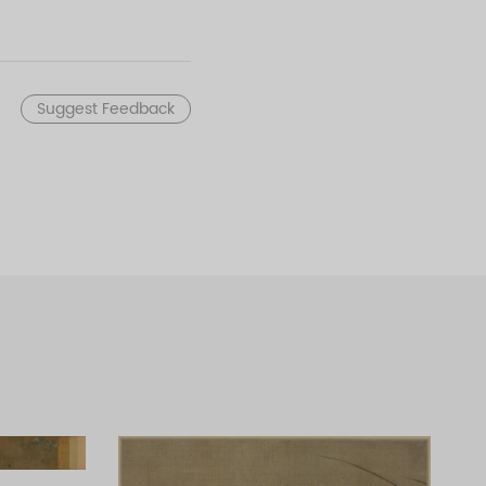
再现了汴京城街市的繁荣景
实而又集中概括地描绘了当
Suggest Feedback
冗，繁而不乱，严密紧凑，如
贩上的陈设货物，市招上的文