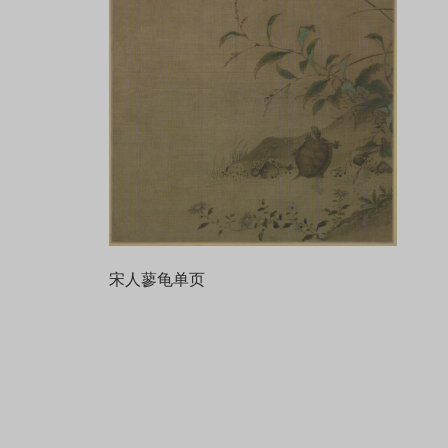
宋人蓼龟单页