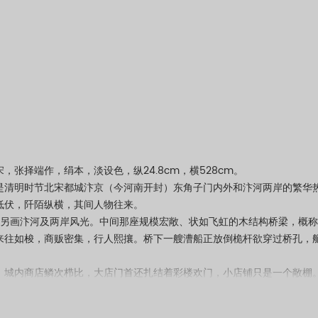
择端作，绢本，淡设色，纵24.8cm，横528cm。
明时节北宋都城汴京（今河南开封）东角子门内外和汴河两岸的繁华热
伏，阡陌纵横，其间人物往来。
画汴河及两岸风光。中间那座规模宏敞、状如飞虹的木结构桥梁，概称“虹
来往如梭，商贩密集，行人熙攘。桥下一艘漕船正放倒桅杆欲穿过桥孔，
内商店鳞次栉比，大店门首还扎结着彩楼欢门，小店铺只是一个敞棚。
绎不绝。行人中有绅士、官吏、仆役、贩夫、走卒、车轿夫、作坊工人、
僧人、顽皮儿童，甚至还有乞丐。他们的身份不同，衣冠各异，同在街上