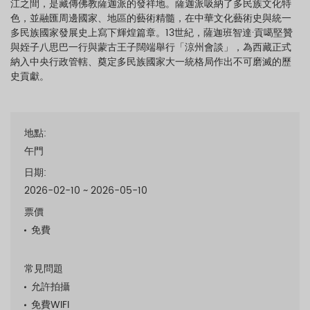
江之間，是藏傳佛教薩迦派的發祥地。薩迦派吸納了多民族文化特
色，並融匯周邊國家、地區的藝術精髓，在中華文化藝術史與統一
多民族國家發展史上寫下輝煌篇章。13世紀，薩迦班智達·貢噶堅贊
與姪子八思巴一行與蒙古王子闊端舉行「涼州會談」，為西藏正式
納入中央行政管轄、奠定多民族國家大一統格局作出不可磨滅的歷
史貢獻。
地點:
午門
日期:
2026-02-10 ~ 2026-05-10
票價
免費
常見問題
允許拍攝
免費WIFI