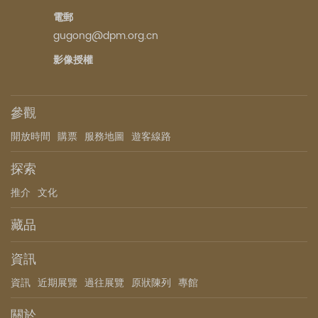
電郵
gugong@dpm.org.cn
影像授權
參觀
開放時間
購票
服務地圖
遊客線路
探索
推介
文化
藏品
資訊
資訊
近期展覽
過往展覽
原狀陳列
專館
關於