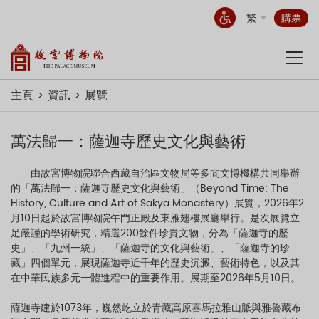
繁
購票
主頁
資訊
展覽
萬法歸一：薩迦寺歷史文化與藝術
由故宮博物院聯合西藏自治區文物局等多間文博機構共同舉辦
的「萬法歸一：薩迦寺歷史文化與藝術」（Beyond Time: The
History, Culture and Art of Sakya Monastery）展覽，2026年2
月10日起於故宮博物院午門正殿及東雁翅樓展廳舉行。是次展覽立
足嚴謹的學術研究，精選200餘件珍貴文物，分為「薩迦寺的歷
史」、「九州一統」、「薩迦寺的文化與藝術」、「薩迦寺的珍
藏」四個單元，展現薩迦寺近千年的歷史沉澱、藝術特色，以及其
在中華民族多元一體進程中的重要作用。展期至2026年5月10日。
薩迦寺建於1073年，巍然屹立於青藏高原喜馬拉雅山脈與雅魯藏布