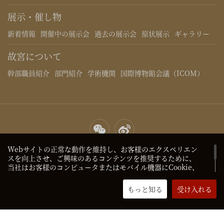
展示・催し物
新着情報
開催中の展示会
過去の展示会
原状展示
ギャラリー
故宮について
幹部職員紹介
部門紹介
学術機関
国際博物館会議（ICOM）
サイトマップ
プライバシーポリシー
お問い合わせ
画像利用に
Webサイトの正常な動作を維持し、お客様のエクスペリエン
スを向上させ、ご興味のあるコンテンツを推奨するために、
ついて
当社はお客様のコンピュータまたはモバイル機器にCookie、
Flash Cookie、ブラウザ（関連アプリ）が提供する識別子、
Copyright 2023 The Palace Museum all rights reserved
京
サイト名および数字や文字（以降「Cookie」と統一して呼
もっと知る
受け入れる
ICP备05067311号-1
称）を保存することがあります。Cookieを通して、お客様の
Fractalテクノロジーによるサポート
好みを記録することができます。 お使いのブラウザまたはブ
ラウザアドオンサービスで、Cookieの受け入れ度合の調整、
またはCookieを拒否することができます。詳しくは、