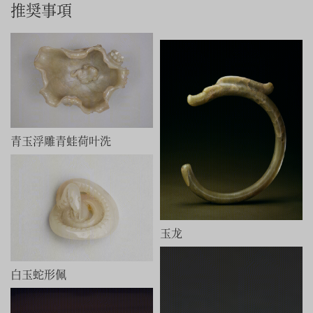
推奨事項
青玉浮雕青蛙荷叶洗
玉龙
白玉蛇形佩