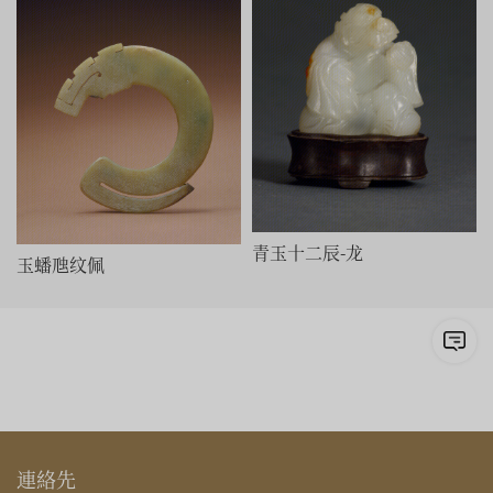
青玉十二辰-龙
玉蟠虺纹佩
連絡先