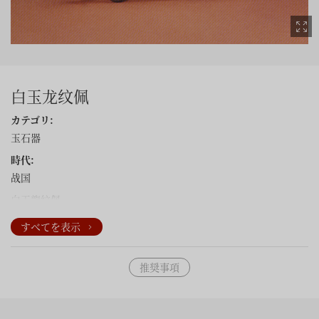
白玉龙纹佩
カテゴリ:
玉石器
時代:
战国
白玉龍紋佩
すべてを表示
推奨事項