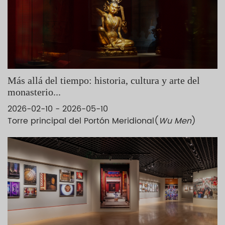
serpenteantes bajo la sombra de árboles centenarios, el
público puede experimentar en persona el principio estético
chino basado en la “creación humana que parece obra de
la naturaleza”, apreciando así los logros excepcionales de la
arquitectura, el paisajismo y las artes decorativas del siglo
XVIII en China.
Más allá del tiempo: historia, cultura y arte del
monasterio...
2026-02-10 - 2026-05-10
Torre principal del Portón Meridional(
Wu Men
)