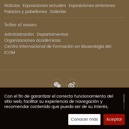
Noticias
Exposiciones actuales
Exposiciones anteriores
Palacios y pabellones
Galerías
Sobre el museo
Administración
Departamentos
Organizaciones académicas
Centro Internacional de Formación en Museología del
ICOM
Mapa del sitio
Política de privacidad
Contacto
Servicio
Con el fin de garantizar el correcto funcionamiento del
sitio web, facilitar su experiencia de navegación y
de imágenes
recomendar contenido que pueda ser de su interés,
almacenamos Cookie, Flash Cookie u otro
Copyright 2023 Museo del Palacio Imperial de Beijing, todos
almacenamiento local en su computadora o dispositivo
Conocer más
Aceptar
los derechos reservados
京ICP备05067311号-1
móvil proporcionado por su navegador (o aplicación
Apoyado por la tecnología fractal
asociada), el cual generalmente contiene